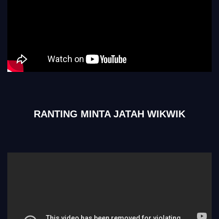
RANTING MINTA JATAH WIKWIK