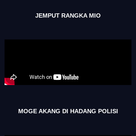
JEMPUT RANGKA MIO
MOGE AKANG DI HADANG POLISI