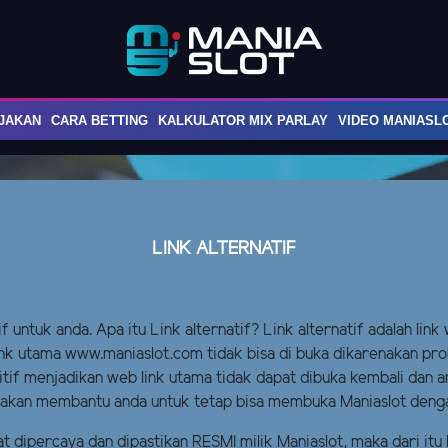
JAKAN
CARA BETTING
KALKULATOR MIX PARLAY
VIDEO MANIASL
LINK ALTERNATIF
 untuk anda. Apa itu Link alternatif? Link alternatif adalah link
a link utama www.maniaslot.com tidak bisa di buka dikarenakan pr
sitif menjadikan web link utama tidak dapat dibuka kembali dan
ni akan membantu anda untuk tetap bisa membuka Maniaslot denga
at dipercaya dan dipastikan RESMI milik Maniaslot, maka dari itu l