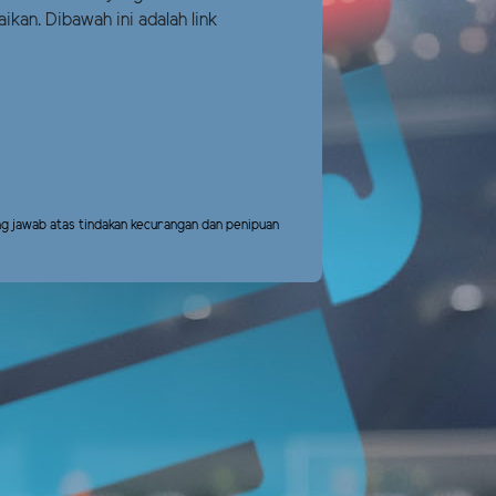
ikan. Dibawah ini adalah link
ung jawab atas tindakan kecurangan dan penipuan